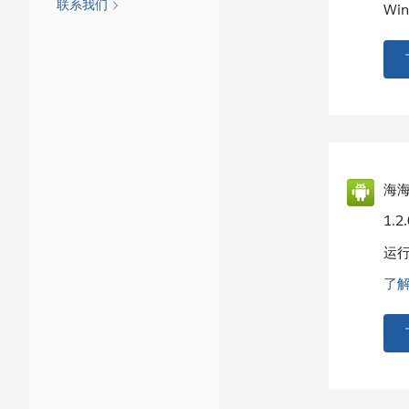
联系我们
Win
海海软
1.2
运行
了解更