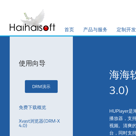
首页
产品与服务
定制开发
使用向导
海海软
3.0)
DRM演示
免费下载概览
HUPlay
播放器，支持
Xvast浏览器(DRM-X
4.0)
视频。清爽
台，同时支持W