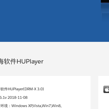
软件HUPlayer
件HUPlayer(DRM-X 3.0)
.6.1v 2018-11-08
境：Windows XP,Vista,Win7,Win8,